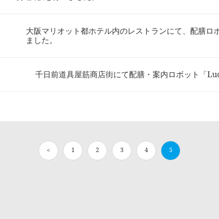
大阪マリオット都ホテル内のレストランにて、配膳ロ
ました。
千日前道具屋筋商店街にて配膳・案内ロボット「Luc
＜
1
2
3
4
5